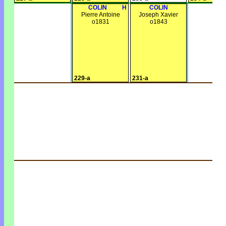
COLIN
H
COLIN
Pierre Antoine
Joseph Xavier
o1831
o1843
229-a
231-a