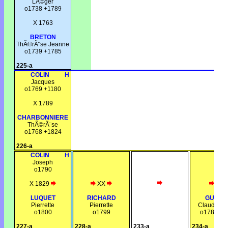
LÃ©ger
o1738 +1789
X 1763
BRETON
ThÃ©rÃ¨se Jeanne
o1739 +1785
225-a
COLIN
H
Jacques
o1769 +1180
X 1789
CHARBONNIERE
ThÃ©rÃ¨se
o1768 +1824
226-a
COLIN
H
Joseph
o1790
X 1829
XX
XXX
LUQUET
RICHARD
GUYAR
Pierrette
Pierrette
Claude Lo
o1800
o1799
o1789 +1
227-a
228-a
233-a
234-a